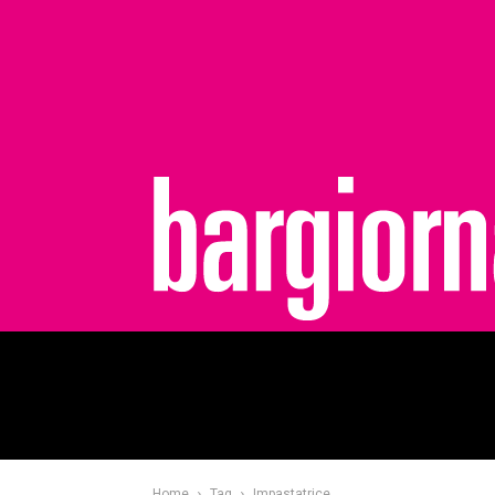
bargiornale
Home
Tag
Impastatrice