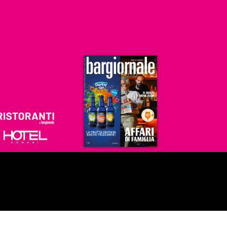
Ristoranti
Hoteldomani