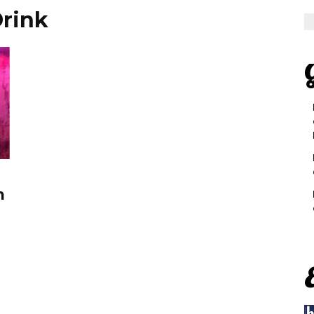
Drink
G
n