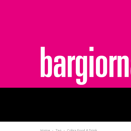
bargiornale
Home
Tag
Cobra Food & Drink