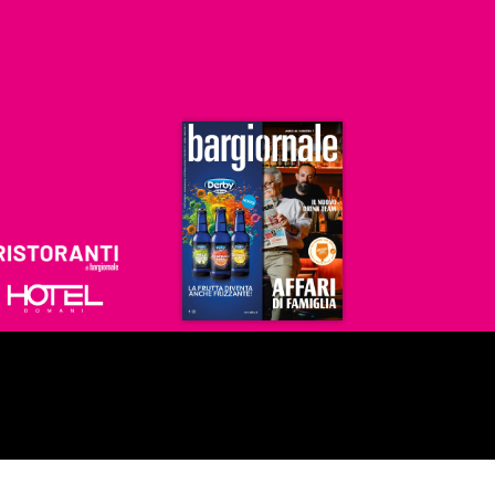
Ristoranti
Hoteldomani