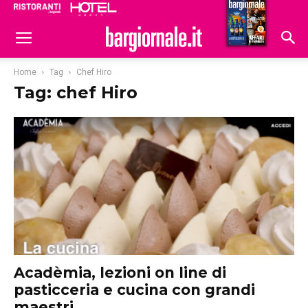
Ristoranti
Hoteldomani
Home
Tag
Chef Hiro
Tag: chef Hiro
Acadèmia, lezioni on line di
pasticceria e cucina con grandi
maestri