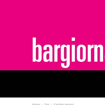
bargiornale
Home
Tag
Carlotta perego