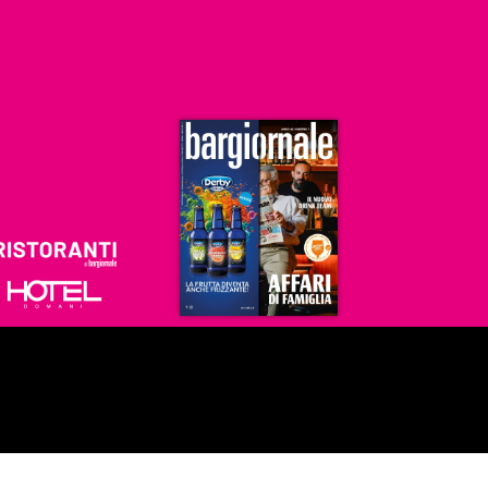
Ristoranti
Hoteldomani