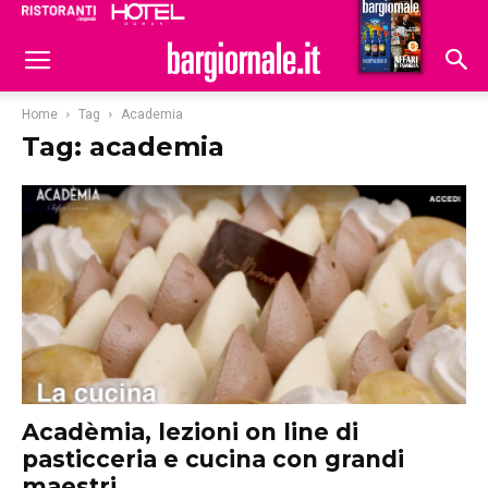
Ristoranti
Hoteldomani
Home
Tag
Academia
Tag: academia
Acadèmia, lezioni on line di
pasticceria e cucina con grandi
maestri