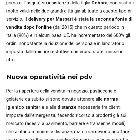
prima di Pasqua) su insistenza della figlia
Debora
, con risultati
molto validi nelle due grandi città già abituate a questo tipo di
servizio.
Il delivery per Massari è stata la seconda fonte di
vendita dopo l’online
(dal 2015) che in questo periodo in
Italia (90%) e in alcuni paesi UE, ha incrementato del 600% gli
ordini nonostante la riduzione del personale in laboratorio
imposta dalle misure restrittive che erano state messe in
atto.
Nuova operatività nei pdv
Per la riapertura della vendita in negozio, pasticcerie e
gelaterie da subito si sono dovute attenere alle
norme
igienico sanitarie
e alle
distanze
necessarie fra clienti
imposte dall’emergenza, facendo ricorso a prodotti già sul
mercato (adesivi a pavimento, barriere e transenne mobili)
che aiutano a tenere le distanze, ma ormai devono adottare
soluzioni più efficaci per gestire l’organizzazione interna. Le