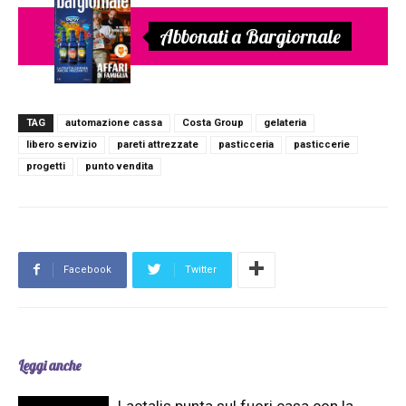
Abbonati a Bargiornale
TAG
automazione cassa
Costa Group
gelateria
libero servizio
pareti attrezzate
pasticceria
pasticcerie
progetti
punto vendita
Facebook
Twitter
Leggi anche