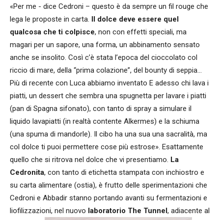
«Per me - dice Cedroni – questo è da sempre un fil rouge che
lega le proposte in carta.
Il dolce deve essere quel
qualcosa che ti colpisce
, non con effetti speciali, ma
magari per un sapore, una forma, un abbinamento sensato
anche se insolito. Così c’è stata l’epoca del cioccolato col
riccio di mare, della “prima colazione”, del bounty di seppia…
Più di recente con Luca abbiamo inventato E adesso chi lava i
piatti, un dessert che sembra una spugnetta per lavare i piatti
(pan di Spagna sifonato), con tanto di spray a simulare il
liquido lavapiatti (in realtà contente Alkermes) e la schiuma
(una spuma di mandorle). Il cibo ha una sua una sacralità, ma
col dolce ti puoi permettere cose più estrose». Esattamente
quello che si ritrova nel dolce che vi presentiamo.
La
Cedronita
, con tanto di etichetta stampata con inchiostro e
su carta alimentare (ostia), è frutto delle sperimentazioni che
Cedroni e Abbadir stanno portando avanti su fermentazioni e
liofilizzazioni, nel nuovo
laboratorio The Tunnel
, adiacente al