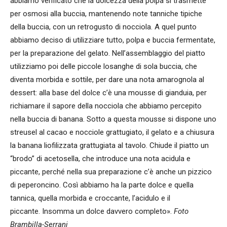
abbiamo verificato che la dolcezza della polpa si trasmette
per osmosi alla buccia, mantenendo note tanniche tipiche
della buccia, con un retrogusto di nocciola. A quel punto
abbiamo deciso di utilizziare tutto, polpa e buccia fermentate,
per la preparazione del gelato. Nell’assemblaggio del piatto
utilizziamo poi delle piccole losanghe di sola buccia, che
diventa morbida e sottile, per dare una nota amarognola al
dessert: alla base del dolce c’è una mousse di gianduia, per
richiamare il sapore della nocciola che abbiamo percepito
nella buccia di banana. Sotto a questa mousse si dispone uno
streusel al cacao e nocciole grattugiato, il gelato e a chiusura
la banana liofilizzata grattugiata al tavolo. Chiude il piatto un
“brodo” di acetosella, che introduce una nota acidula e
piccante, perché nella sua preparazione c’è anche un pizzico
di peperoncino. Così abbiamo ha la parte dolce e quella
tannica, quella morbida e croccante, l’acidulo e il
piccante. Insomma un dolce davvero completo».
Foto
Brambilla-Serrani