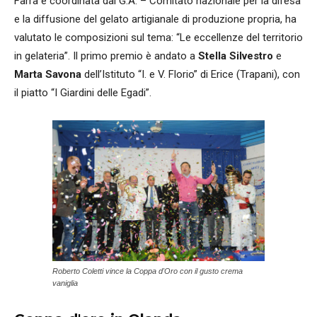
Farra e coordinata dal G.A. – Comitato nazionale per la difesa
e la diffusione del gelato artigianale di produzione propria, ha
valutato le composizioni sul tema: “Le eccellenze del territorio
in gelateria”. Il primo premio è andato a
Stella Silvestro
e
Marta Savona
dell’Istituto “I. e V. Florio” di Erice (Trapani), con
il piatto “I Giardini delle Egadi”.
Roberto Coletti vince la Coppa d'Oro con il gusto crema
vaniglia