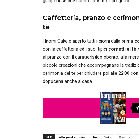
giapponese che hanno sposato il progetto.
Caffetteria, pranzo e cerimon
tè
Hiromi Cake è aperto tutti i giorni dalla prima
c
con la caffetteria ed i suoi tipici
cornetti al te
al pranzo con il caratteristico obento, alla me
piccole creazioni che accompagnano la tradizi
cerimonia del tè per chiudere poi alle 22:00 co
dopocena anche a casa.
A
TAG
alta pasticceria
Hiromi Cake
Milano
p