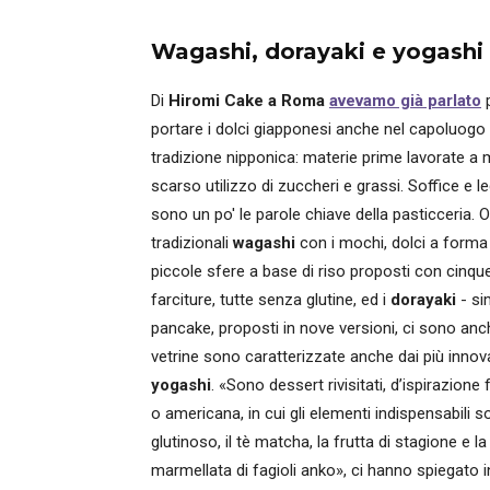
Wagashi, dorayaki e yogashi
Di
Hiromi Cake a Roma
avevamo già parlato
p
portare i dolci giapponesi anche nel capoluogo
tradizione nipponica: materie prime lavorate a ma
scarso utilizzo di zuccheri e grassi.
Soffice e l
sono un po' le parole chiave della pasticceria. Ol
tradizionali
wagashi
con i mochi, dolci a forma 
piccole sfere a base di riso proposti con cinqu
farciture, tutte senza glutine, ed i
dorayaki
- si
pancake, proposti in nove versioni, ci sono anc
vetrine sono caratterizzate anche dai più innova
yogashi
. «Sono dessert rivisitati, d’ispirazione
o americana, in cui gli elementi indispensabili so
glutinoso, il tè matcha, la frutta di stagione e la
marmellata di fagioli anko», ci hanno spiegato 