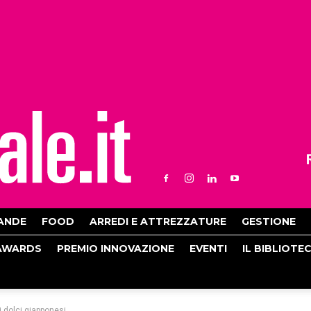
ANDE
FOOD
ARREDI E ATTREZZATURE
GESTIONE
AWARDS
PREMIO INNOVAZIONE
EVENTI
IL BIBLIOTE
i dolci giapponesi