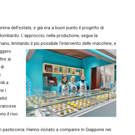
rima dell'estate, e già era a buon punto il progetto di
 lombardo. L'approccio, nella produzione, segue la
no, limitando il più possibile l’intervento delle macchine, e
eggero
tre ai
di
e
mili a
he i
tivi
 francese
no il riso
in pasticceria. Hanno iniziato a comparire in Giappone nei