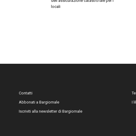
dell’assicurazione catastrofale per i
locali
Contatti
Te
Abbonati a Bargiornale
I 
Iscriviti alla newsletter di Bargiornale