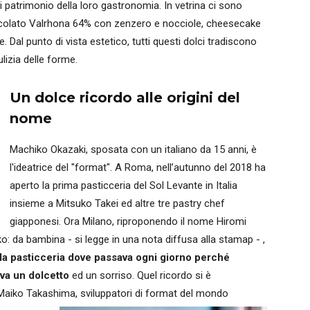
 patrimonio della loro gastronomia. In vetrina ci sono
cioccolato Valrhona 64% con zenzero e nocciole, cheesecake
. Dal punto di vista estetico, tutti questi dolci tradiscono
ulizia delle forme.
Un dolce ricordo alle origini del
nome
Machiko Okazaki, sposata con un italiano da 15 anni, è
l'ideatrice del "format". A Roma, nell’autunno del 2018 ha
aperto la prima pasticceria del Sol Levante in Italia
insieme a Mitsuko Takei ed altre tre pastry chef
giapponesi. Ora Milano, riproponendo il nome Hiromi
ko: da bambina - si legge in una nota diffusa alla stamap - ,
a pasticceria dove passava ogni giorno perché
va un dolcetto
ed un sorriso. Quel ricordo si è
Maiko Takashima, sviluppatori di format del mondo