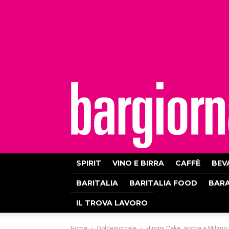
bargiornale
SPIRIT
VINO E BIRRA
CAFFÈ
BEV
BARITALIA
BARITALIA FOOD
BAR
IL TROVA LAVORO
Home
Dolcegiornale
Hiromi Cake, anche a Milano 