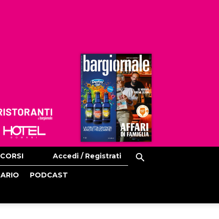
Ristoranti
Hoteldomani
CORSI
Accedi / Registrati
CARIO
PODCAST