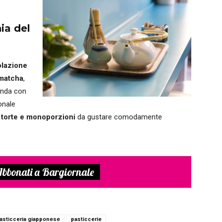
ia del
olazione
̀ matcha
,
renda con
onale
n
torte e monoporzioni
da gustare comodamente
bbonati a Bargiornale
asticceria giapponese
pasticcerie