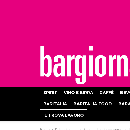
bargiornale
SPIRIT
VINO E BIRRA
CAFFÈ
BEV
BARITALIA
BARITALIA FOOD
BAR
IL TROVA LAVORO
Home
Dolcegiornale
Acomag lancia un appello nel