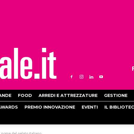
ANDE
FOOD
ARREDI E ATTREZZATURE
GESTIONE
AWARDS
PREMIO INNOVAZIONE
EVENTI
IL BIBLIOTE
 nome del gelato italiano