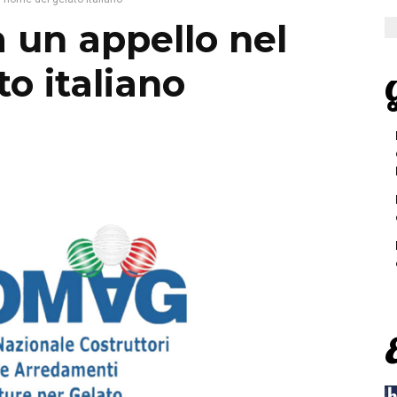
 un appello nel
o italiano
G