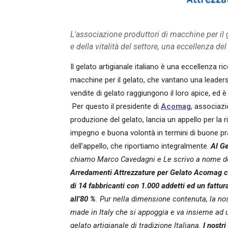
L'associazione produttori di macchine per il g
e della vitalità del settore, una eccellenza del
Il gelato artigianale italiano è una eccellenza r
macchine per il gelato, che vantano una leaders
vendite di gelato raggiungono il loro apice, ed 
Per questo il presidente di
Acomag
, associaz
produzione del gelato, lancia un appello per la 
impegno e buona volontà in termini di buone pras
dell'appello, che riportiamo integralmente.
Al Ge
chiamo Marco Cavedagni e Le scrivo a nome de
Arredamenti Attrezzature per Gelato Acomag ch
di 14 fabbricanti con 1.000 addetti ed un fattur
all’80 %
.
Pur nella dimensione contenuta, la no
made in Italy che si appoggia e va insieme ad 
gelato artigianale di tradizione Italiana.
I nostri