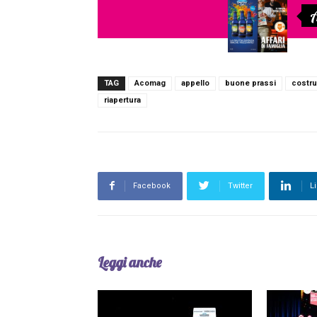
A
TAG
Acomag
appello
buone prassi
costru
riapertura
Facebook
Twitter
L
Leggi anche