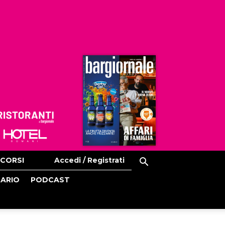
Ristoranti
Hoteldomani
CORSI
Accedi / Registrati
CARIO
PODCAST