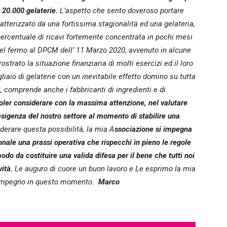
 20.000 gelaterie.
L’aspetto che sento doveroso portare
atterizzato da una fortissima stagionalità ed una gelateria,
ercentuale di ricavi fortemente concentrata in pochi mesi
 del fermo al DPCM dell’ 11 Marzo 2020, avvenuto in alcune
ostrato la situazione finanziaria di molti esercizi ed il loro
iaio di gelaterie con un inevitabile effetto domino su tutta
ti, comprende anche i fabbricanti di ingredienti e di
voler considerare con la massima attenzione, nel valutare
esigenza del nostro settore al momento di stabilire una
iderare questa possibilità, la mia A
ssociazione si impegna
nale una prassi operativa che rispecchi in pieno le regole
modo da costituire una valida difesa per il bene che tutti noi
vità.
Le auguro di cuore un buon lavoro e Le esprimo la mia
o impegno in questo momento.
Marco