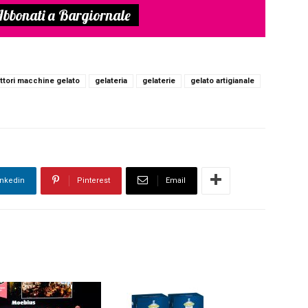
bbonati a Bargiornale
ttori macchine gelato
gelateria
gelaterie
gelato artigianale
inkedin
Pinterest
Email