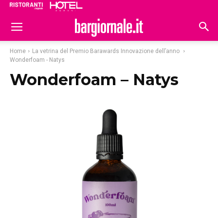
Ristoranti
Hoteldomani
Home
La vetrina del Premio Barawards Innovazione dell’anno
Wonderfoam - Natys
Wonderfoam – Natys