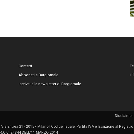
Contatti
Te
Abbonati a Bargiornale
I 
Iscriviti alla newsletter di Bargiornale
Disclaimer 
le Via Eritrea 21 - 20157 Milano | Codice fiscale, Partita IVA e Iscrizione al Regis
 | R.O.C. 24344 DELL'11 MARZO 2014