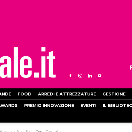
ANDE
FOOD
ARREDI E ATTREZZATURE
GESTIONE
AWARDS
PREMIO INNOVAZIONE
EVENTI
IL BIBLIOTE
ll’anno
Vetz Spritz Zero - Tac Italia