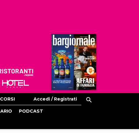
Ristoranti
Hoteldomani
CORSI
Accedi / Registrati
CARIO
PODCAST