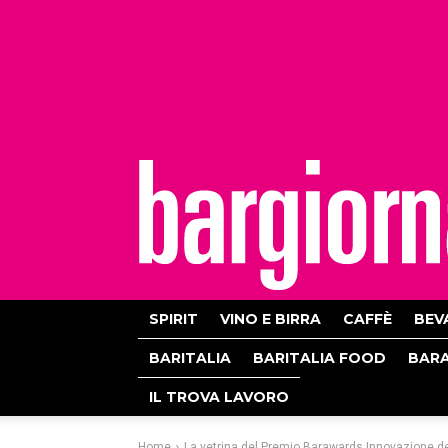
bargiornale
SPIRIT
VINO E BIRRA
CAFFÈ
BEV
BARITALIA
BARITALIA FOOD
BAR
IL TROVA LAVORO
Home
La vetrina del Premio Barawards Innovazione de