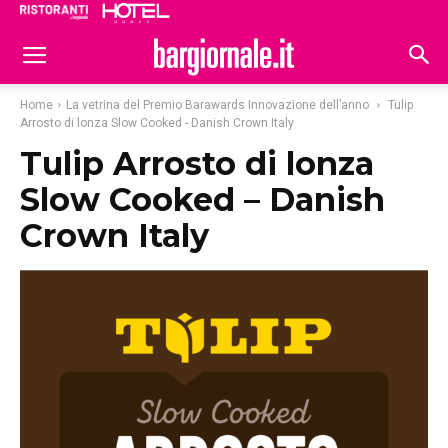
Ristoranti
Hoteldomani
Home
La vetrina del Premio Barawards Innovazione dell’anno
Tulip
Arrosto di lonza Slow Cooked - Danish Crown Italy
Tulip Arrosto di lonza
Slow Cooked – Danish
Crown Italy