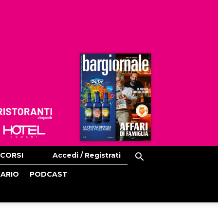
Ristoranti
Hoteldomani
CORSI
Accedi / Registrati
CARIO
PODCAST