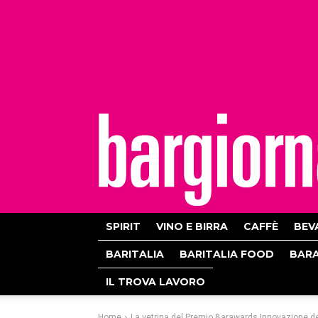
bargiornale
SPIRIT
VINO E BIRRA
CAFFÈ
BEV
BARITALIA
BARITALIA FOOD
BAR
IL TROVA LAVORO
Home
La vetrina del Premio Barawards Innovazione de