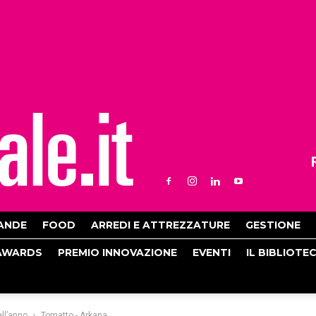
ANDE
FOOD
ARREDI E ATTREZZATURE
GESTIONE
AWARDS
PREMIO INNOVAZIONE
EVENTI
IL BIBLIOTE
ll’anno
Tomatto - Arkana