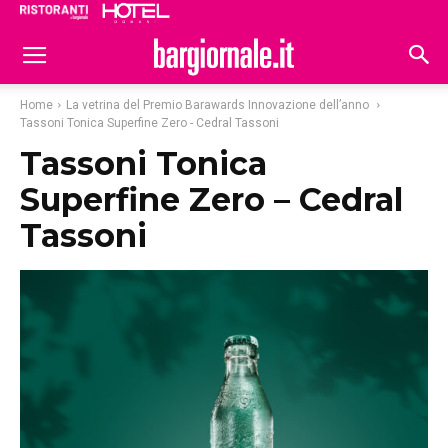
Ristoranti
Hoteldomani
Home
La vetrina del Premio Barawards Innovazione dell’anno
Tassoni Tonica Superfine Zero - Cedral Tassoni
Tassoni Tonica
Superfine Zero – Cedral
Tassoni