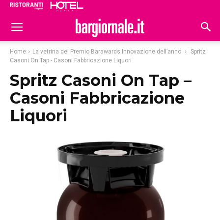
Ristoranti
Hoteldomani
Home
La vetrina del Premio Barawards Innovazione dell’anno
Spritz
Casoni On Tap - Casoni Fabbricazione Liquori
Spritz Casoni On Tap –
Casoni Fabbricazione
Liquori