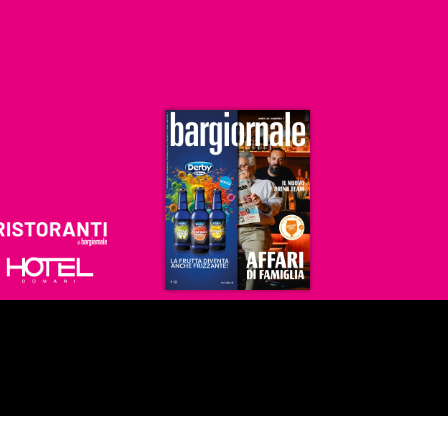
Ristoranti
Hoteldomani