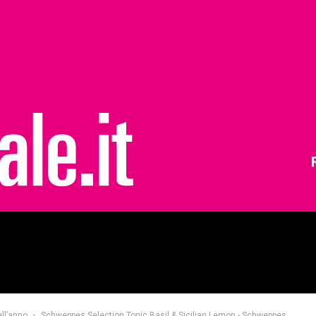
ll’anno
Schweppes Selection Tonic Basil & Sicilian Lemon - Schweppes