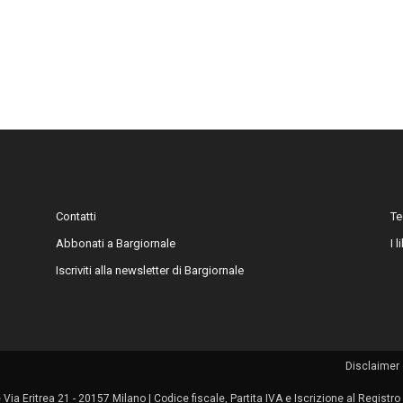
Contatti
Te
Abbonati a Bargiornale
I 
Iscriviti alla newsletter di Bargiornale
Disclaimer 
le Via Eritrea 21 - 20157 Milano | Codice fiscale, Partita IVA e Iscrizione al Regis