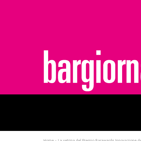
bargiornale
Home
La vetrina del Premio Barawards Innovazione de