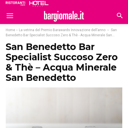
Ristoranti
Hoteldomani
Home
La vetrina del Premio Barawards Innovazione dell’anno
San
Benedetto Bar Specialist Succoso Zero & Thè - Acqua Minerale San...
San Benedetto Bar
Specialist Succoso Zero
& Thè – Acqua Minerale
San Benedetto