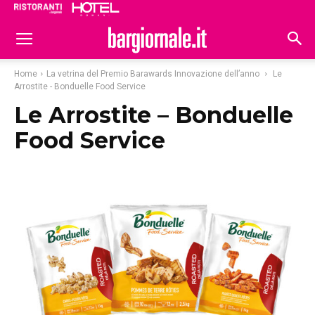
Ristoranti
Hoteldomani
Home
La vetrina del Premio Barawards Innovazione dell’anno
Le
Arrostite - Bonduelle Food Service
Le Arrostite – Bonduelle
Food Service