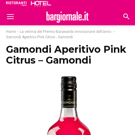
Ristoranti
Hoteldomani
Home
La vetrina del Premio Barawards Innovazione dell’anno
Gamondi Aperitivo Pink Citrus - Gamondi
Gamondi Aperitivo Pink
Citrus – Gamondi