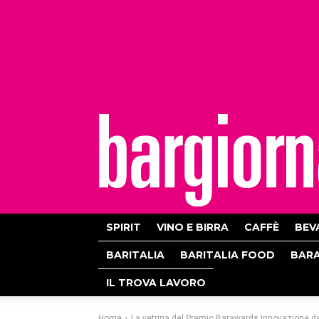
bargiornale
SPIRIT
VINO E BIRRA
CAFFÈ
BEV
BARITALIA
BARITALIA FOOD
BAR
IL TROVA LAVORO
Home
La vetrina del Premio Barawards Innovazione de