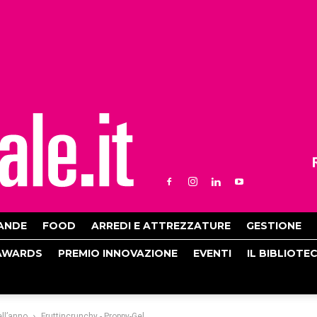
ANDE
FOOD
ARREDI E ATTREZZATURE
GESTIONE
AWARDS
PREMIO INNOVAZIONE
EVENTI
IL BIBLIOTE
ll’anno
Fruttincrunchy - Proppy-Gel