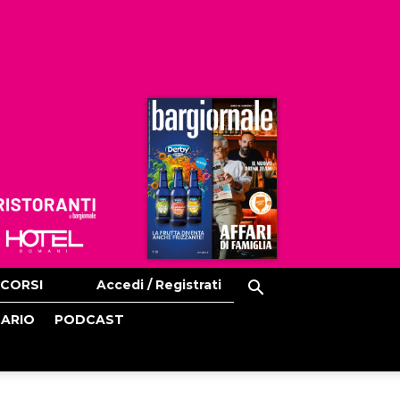
Ristoranti
Hoteldomani
CORSI
Accedi / Registrati
CARIO
PODCAST