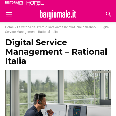
Ristoranti
Hoteldomani
Home
La vetrina del Premio Barawards Innovazione dell’anno
Digital
Service Management - Rational Italia
Digital Service
Management – Rational
Italia