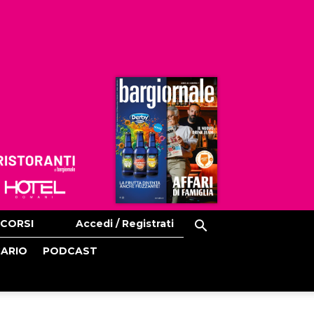
Ristoranti
Hoteldomani
CORSI
Accedi / Registrati
CARIO
PODCAST