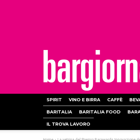
bargiornale
SPIRIT
VINO E BIRRA
CAFFÈ
BEV
BARITALIA
BARITALIA FOOD
BAR
IL TROVA LAVORO
Home
La vetrina del Premio Barawards Innovazione de