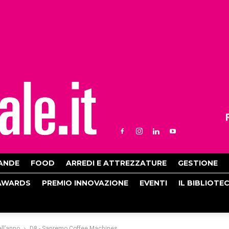
ANDE
FOOD
ARREDI E ATTREZZATURE
GESTIONE
AWARDS
PREMIO INNOVAZIONE
EVENTI
IL BIBLIOTE
ll’anno
D8 - Sanremo Coffee Machines