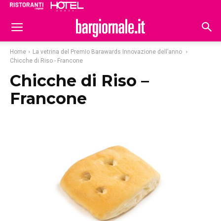
Ristoranti
Hoteldomani
Home
La vetrina del Premio Barawards Innovazione dell’anno
Chicche di Riso - Francone
Chicche di Riso –
Francone