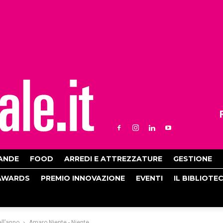
ANDE
FOOD
ARREDI E ATTREZZATURE
GESTIONE
AWARDS
PREMIO INNOVAZIONE
EVENTI
IL BIBLIOTE
ll’anno
Amaro Niente - Niente