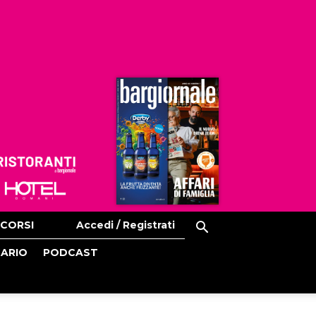
Ristoranti
Hoteldomani
CORSI
Accedi / Registrati
CARIO
PODCAST