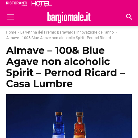
Ristoranti
Hoteldomani
Home
La vetrina del Premio Barawards Innovazione dell’anno
Almave - 100& Blue Agave non alcoholic Spirit - Pernod Ricard -...
Almave – 100& Blue
Agave non alcoholic
Spirit – Pernod Ricard –
Casa Lumbre