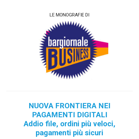
La recente normativa che obbliga tutti gli esercizi commerciali ad accettare pagamenti digitali, oltre a essere un passo decisivo verso la digitalizzazione del paese, può nascondere grandi opportunità per i gestori di un bar.
LE MONOGRAFIE DI
NUOVA FRONTIERA NEI
PAGAMENTI DIGITALI
Addio file, ordini più veloci,
pagamenti più sicuri